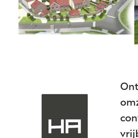
Ont
omz
con
vrij
CONTA