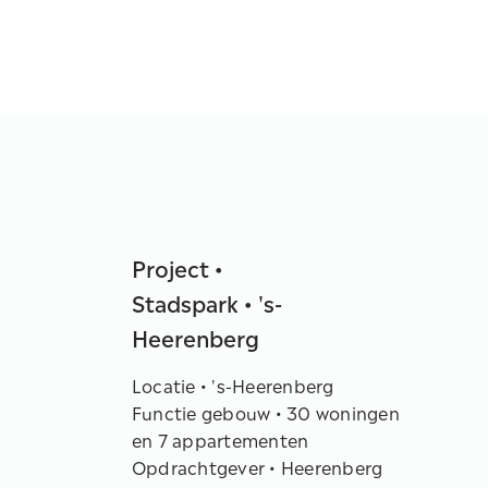
Project •
Stadspark • 's-
Heerenberg
Locatie • 's-Heerenberg
Functie gebouw • 30 woningen
en 7 appartementen
Opdrachtgever • Heerenberg
B.V., Stadspark
Opdracht • Nieuwbouw
Fase • Schetsontwerp t/m
Verkooptekeningen
Partners
Constructeur • Bekendam •
Rosmalen